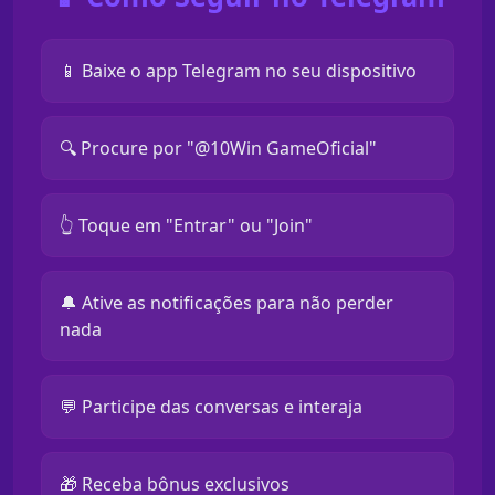
📱 Baixe o app Telegram no seu dispositivo
🔍 Procure por "@10Win GameOficial"
👆 Toque em "Entrar" ou "Join"
🔔 Ative as notificações para não perder
nada
💬 Participe das conversas e interaja
🎁 Receba bônus exclusivos