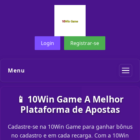
Login
Registrar-se
Menu
📱 10Win Game A Melhor
Plataforma de Apostas
Cadastre-se na 10Win Game para ganhar bônus
no cadastro e em cada recarga. Com a 10Win