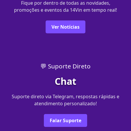
Fique por dentro de todas as novidades,
promoções e eventos da 14Vin em tempo real!
Ver Notícias
💬 Suporte Direto
Chat
Suporte direto via Telegram, respostas rápidas e
atendimento personalizado!
Falar Suporte