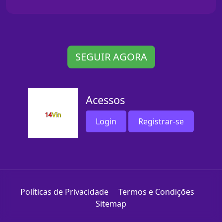
SEGUIR AGORA
Acessos
Login
Registrar-se
Políticas de Privacidade
Termos e Condições
Sitemap