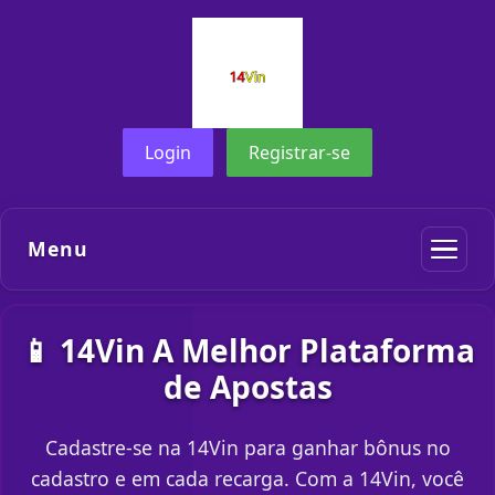
Login
Registrar-se
Menu
📱 14Vin A Melhor Plataforma
de Apostas
Cadastre-se na 14Vin para ganhar bônus no
cadastro e em cada recarga. Com a 14Vin, você