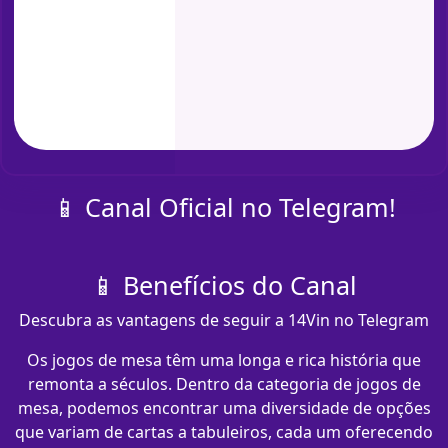
📱 Canal Oficial no Telegram!
📱 Benefícios do Canal
Descubra as vantagens de seguir a 14Vin no Telegram
Os jogos de mesa têm uma longa e rica história que
remonta a séculos. Dentro da categoria de jogos de
mesa, podemos encontrar uma diversidade de opções
que variam de cartas a tabuleiros, cada um oferecendo