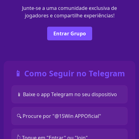
Junte-se a uma comunidade exclusiva de
jogadores e compartilhe experiências!
Entrar Grupo
📱 Como Seguir no Telegram
📱 Baixe o app Telegram no seu dispositivo
🔍 Procure por "@15Win APPOficial"
👆 Toque em "Entrar" ou "Join"