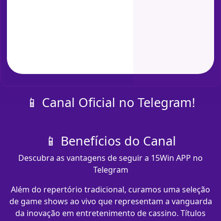
📱 Canal Oficial no Telegram!
📱 Benefícios do Canal
Descubra as vantagens de seguir a 15Win APP no
Telegram
Além do repertório tradicional, curamos uma seleção
de game shows ao vivo que representam a vanguarda
da inovação em entretenimento de cassino. Títulos