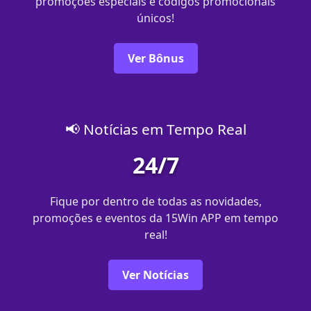
promoções especiais e códigos promocionais
únicos!
Ver Bônus
📢 Notícias em Tempo Real
24/7
Fique por dentro de todas as novidades,
promoções e eventos da 15Win APP em tempo
real!
Ver Notícias