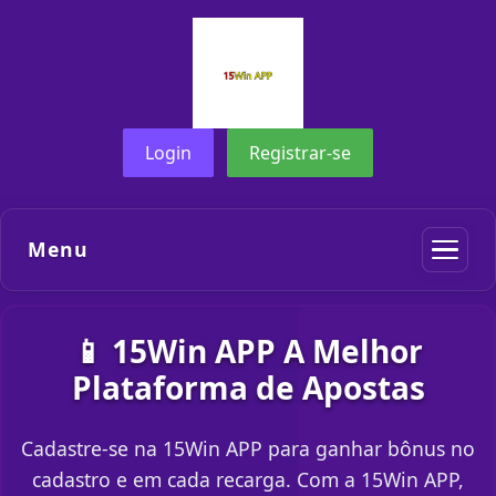
Login
Registrar-se
Menu
📱 15Win APP A Melhor
Plataforma de Apostas
Cadastre-se na 15Win APP para ganhar bônus no
cadastro e em cada recarga. Com a 15Win APP,