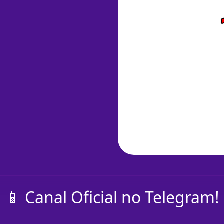
📱 Canal Oficial no Telegram!