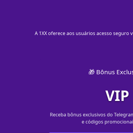
A 1XX oferece aos usuários acesso seguro vi
🎁 Bônus Exclu
VIP
Receba bônus exclusivos do Telegra
e códigos promocionai