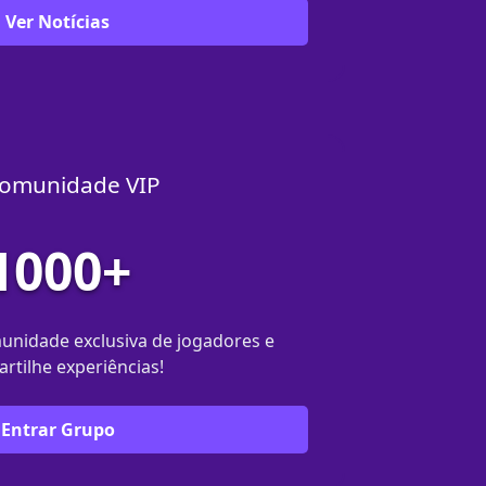
Ver Notícias
Comunidade VIP
1000+
unidade exclusiva de jogadores e
rtilhe experiências!
Entrar Grupo