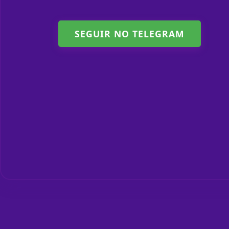
SEGUIR NO TELEGRAM