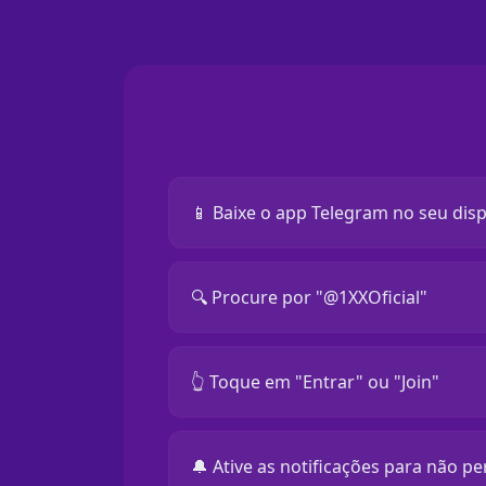
📱 Baixe o app Telegram no seu disp
🔍 Procure por "@1XXOficial"
👆 Toque em "Entrar" ou "Join"
🔔 Ative as notificações para não p