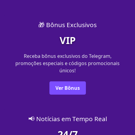
🎁 Bônus Exclusivos
VIP
Receba bônus exclusivos do Telegram,
promoções especiais e códigos promocionais
únicos!
Ver Bônus
📢 Notícias em Tempo Real
24/7