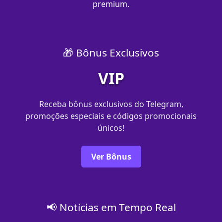
premium.
🎁 Bônus Exclusivos
VIP
Receba bônus exclusivos do Telegram,
promoções especiais e códigos promocionais
únicos!
Ver Bônus
📢 Notícias em Tempo Real