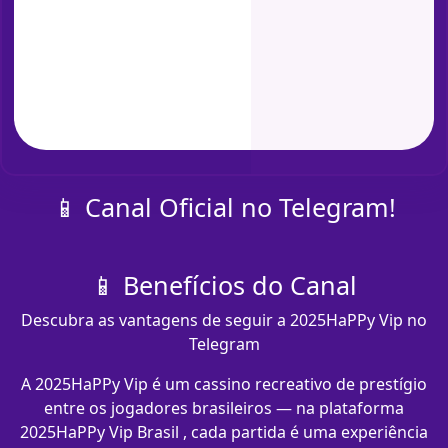
📱 Canal Oficial no Telegram!
📱 Benefícios do Canal
Descubra as vantagens de seguir a 2025HaPPy Vip no
Telegram
A 2025HaPPy Vip é um cassino recreativo de prestígio
entre os jogadores brasileiros — na plataforma
2025HaPPy Vip Brasil , cada partida é uma experiência