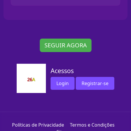
SEGUIR AGORA
Acessos
Login
Registrar-se
Políticas de Privacidade
Termos e Condições