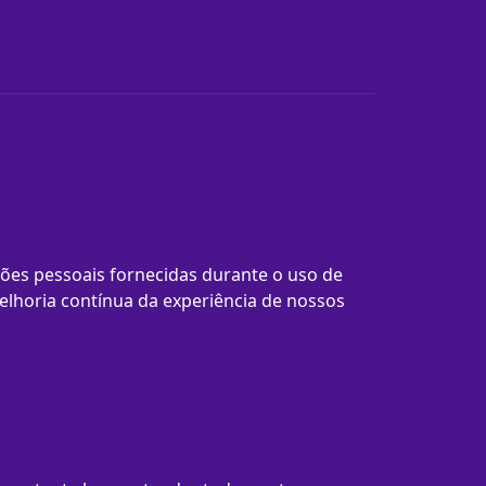
ões pessoais fornecidas durante o uso de
elhoria contínua da experiência de nossos