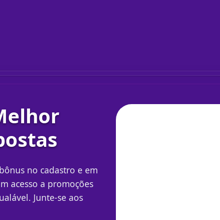
Melhor
postas
 bônus no cadastro e em
tem acesso a promoções
ualável. Junte-se aos