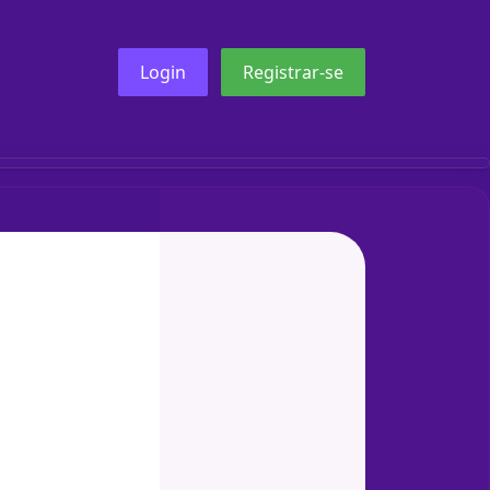
Login
Registrar-se