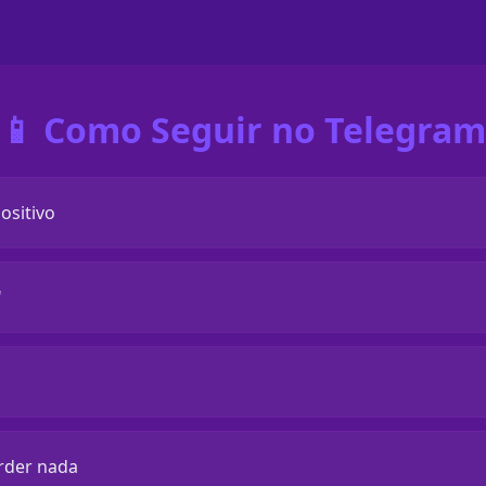
📱 Como Seguir no Telegram
ositivo
"
erder nada