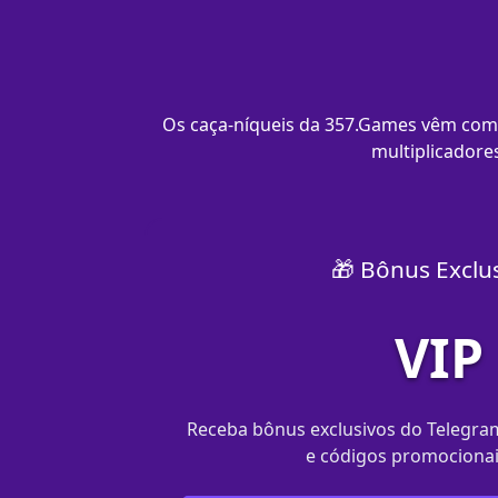
Os caça-níqueis da 357.Games vêm com v
multiplicadore
🎁 Bônus Exclu
VIP
Receba bônus exclusivos do Telegra
e códigos promocionai