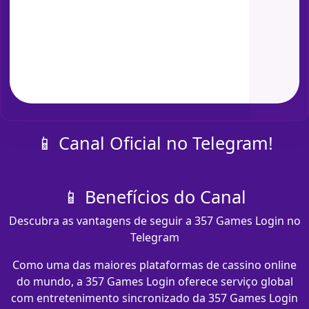
📱 Canal Oficial no Telegram!
📱 Benefícios do Canal
Descubra as vantagens de seguir a 357 Games Login no
Telegram
Como uma das maiores plataformas de cassino online
do mundo, a 357 Games Login oferece serviço global
com entretenimento sincronizado da 357 Games Login