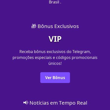
Brasil .
🎁 Bônus Exclusivos
VIP
Receba bônus exclusivos do Telegram,
promoções especiais e códigos promocionais
únicos!
Ver Bônus
📢 Notícias em Tempo Real