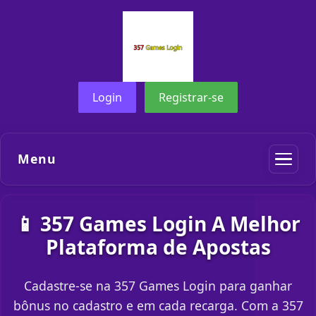
Login
Registrar-se
Menu
📱 357 Games Login A Melhor
Plataforma de Apostas
Cadastre-se na 357 Games Login para ganhar
bônus no cadastro e em cada recarga. Com a 357