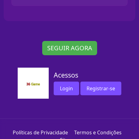
SEGUIR AGORA
Acessos
Login
Registrar-se
Políticas de Privacidade
Termos e Condições