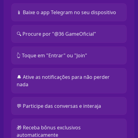
📱 Baixe o app Telegram no seu dispositivo
🔍 Procure por "@36 GameOficial"
👆 Toque em "Entrar" ou "Join"
🔔 Ative as notificações para não perder
nada
💬 Participe das conversas e interaja
🎁 Receba bônus exclusivos
automaticamente