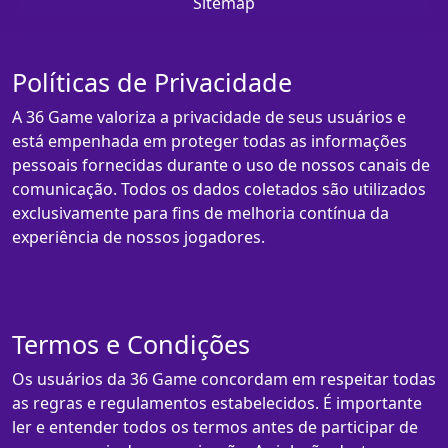
Sitemap
Políticas de Privacidade
A 36 Game valoriza a privacidade de seus usuários e
está empenhada em proteger todas as informações
pessoais fornecidas durante o uso de nossos canais de
comunicação. Todos os dados coletados são utilizados
exclusivamente para fins de melhoria contínua da
experiência de nossos jogadores.
Termos e Condições
Os usuários da 36 Game concordam em respeitar todas
as regras e regulamentos estabelecidos. É importante
ler e entender todos os termos antes de participar de