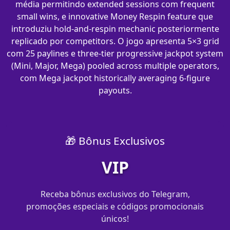
média permitindo extended sessions com frequent
small wins, e innovative Money Respin feature que
introduziu hold-and-respin mechanic posteriormente
replicado por competitors. O jogo apresenta 5×3 grid
com 25 paylines e three-tier progressive jackpot system
(Mini, Major, Mega) pooled across multiple operators,
com Mega jackpot historically averaging 6-figure
payouts.
🎁 Bônus Exclusivos
VIP
Receba bônus exclusivos do Telegram,
promoções especiais e códigos promocionais
únicos!