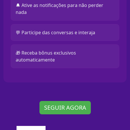
🔔 Ative as notificações para não perder
nada
💬 Participe das conversas e interaja
🎁 Receba bônus exclusivos
automaticamente
SEGUIR AGORA