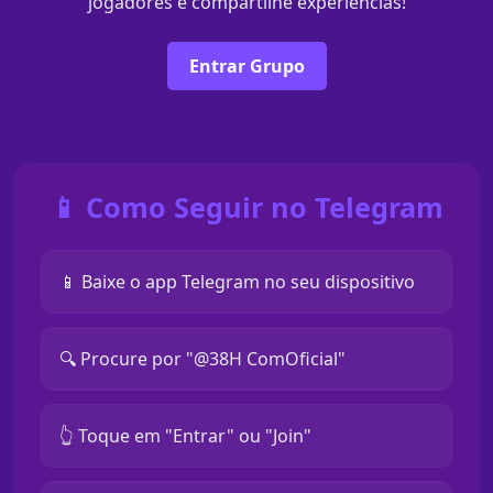
jogadores e compartilhe experiências!
Entrar Grupo
📱 Como Seguir no Telegram
📱 Baixe o app Telegram no seu dispositivo
🔍 Procure por "@38H ComOficial"
👆 Toque em "Entrar" ou "Join"