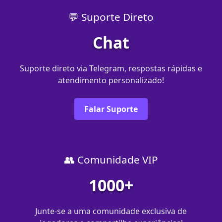
💬 Suporte Direto
Chat
Suporte direto via Telegram, respostas rápidas e
atendimento personalizado!
Falar Suporte
👥 Comunidade VIP
1000+
Junte-se a uma comunidade exclusiva de