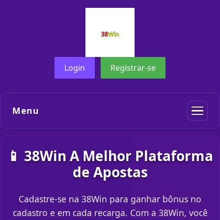
Login
Registrar-se
Menu
📱 38Win A Melhor Plataforma
de Apostas
Cadastre-se na 38Win para ganhar bônus no
cadastro e em cada recarga. Com a 38Win, você