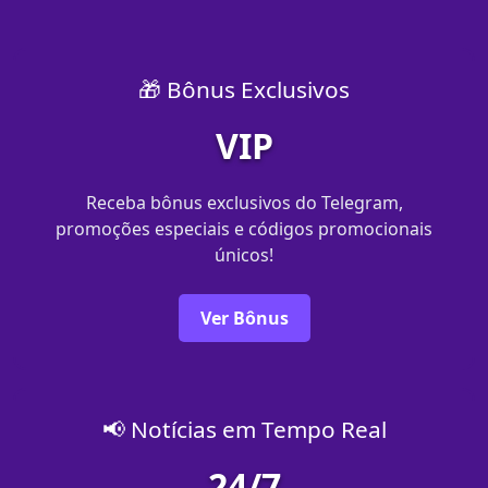
🎁 Bônus Exclusivos
VIP
Receba bônus exclusivos do Telegram,
promoções especiais e códigos promocionais
únicos!
Ver Bônus
📢 Notícias em Tempo Real
24/7