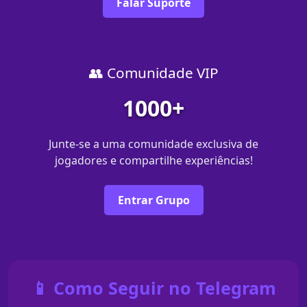
Falar Suporte
👥 Comunidade VIP
1000+
Junte-se a uma comunidade exclusiva de
jogadores e compartilhe experiências!
Entrar Grupo
📱 Como Seguir no Telegram