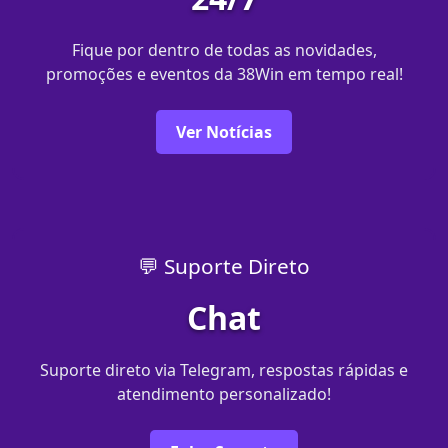
Fique por dentro de todas as novidades,
promoções e eventos da 38Win em tempo real!
Ver Notícias
💬 Suporte Direto
Chat
Suporte direto via Telegram, respostas rápidas e
atendimento personalizado!