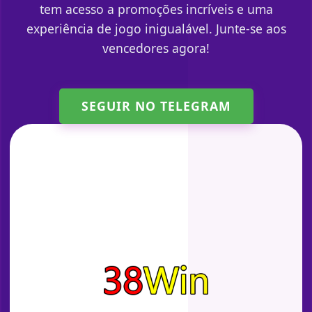
tem acesso a promoções incríveis e uma
experiência de jogo inigualável. Junte-se aos
vencedores agora!
SEGUIR NO TELEGRAM