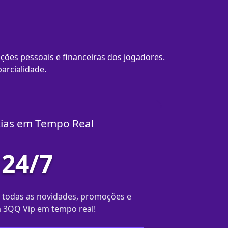
ções pessoais e financeiras dos jogadores.
arcialidade.
cias em Tempo Real
24/7
e todas as novidades, promoções e
a 3QQ Vip em tempo real!