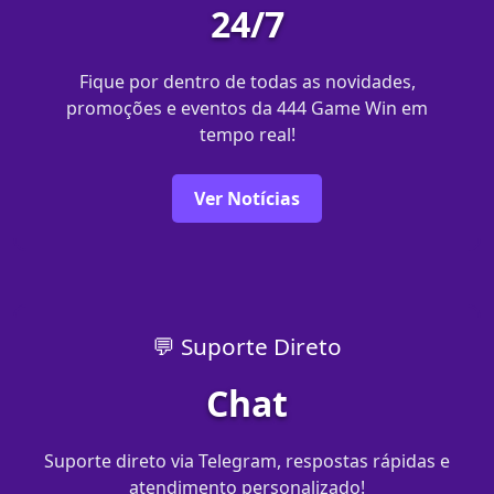
24/7
Fique por dentro de todas as novidades,
promoções e eventos da 444 Game Win em
tempo real!
Ver Notícias
💬 Suporte Direto
Chat
Suporte direto via Telegram, respostas rápidas e
atendimento personalizado!