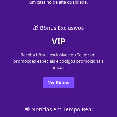
um cassino de alta qualidade.
🎁 Bônus Exclusivos
VIP
Receba bônus exclusivos do Telegram,
promoções especiais e códigos promocionais
únicos!
Ver Bônus
📢 Notícias em Tempo Real