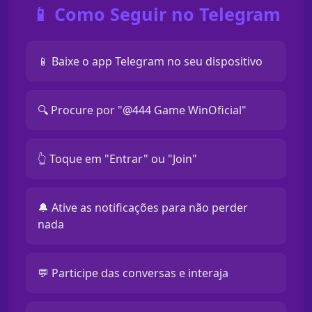
📱 Como Seguir no Telegram
📱 Baixe o app Telegram no seu dispositivo
🔍 Procure por "@444 Game WinOficial"
👆 Toque em "Entrar" ou "Join"
🔔 Ative as notificações para não perder
nada
💬 Participe das conversas e interaja