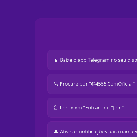
📱 Baixe o app Telegram no seu disp
🔍 Procure por "@4555.ComOficial"
👆 Toque em "Entrar" ou "Join"
🔔 Ative as notificações para não p