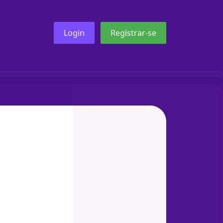
Login
Registrar-se