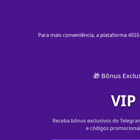
Para mais conveniência, a plataforma 455
🎁 Bônus Exclu
VIP
Receba bônus exclusivos do Telegra
e códigos promocionai