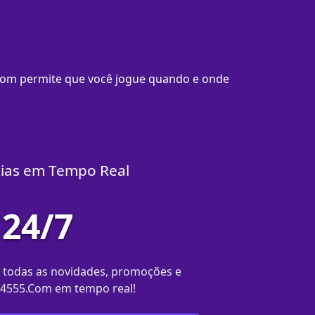
.Com permite que você jogue quando e onde
cias em Tempo Real
24/7
e todas as novidades, promoções e
 4555.Com em tempo real!