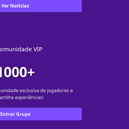
Ver Notícias
Comunidade VIP
1000+
unidade exclusiva de jogadores e
rtilhe experiências!
Entrar Grupo