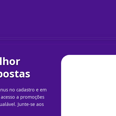
lhor
postas
nus no cadastro e em
 acesso a promoções
ualável. Junte-se aos