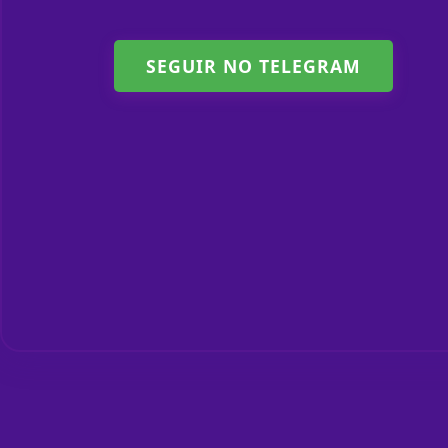
SEGUIR NO TELEGRAM