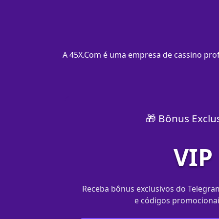
A 45X.Com é uma empresa de cassino profi
🎁 Bônus Exclu
VIP
Receba bônus exclusivos do Telegra
e códigos promocionai