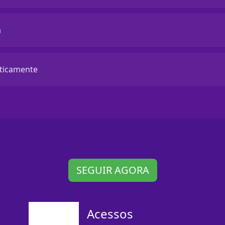
a
aticamente
SEGUIR AGORA
Acessos