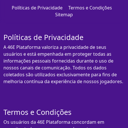
Políticas de Privacidade
Termos e Condições
Sitemap
Políticas de Privacidade
A 46E Plataforma valoriza a privacidade de seus
usuários e está empenhada em proteger todas as
informações pessoais fornecidas durante o uso de
nossos canais de comunicação. Todos os dados
coletados são utilizados exclusivamente para fins de
melhoria contínua da experiência de nossos jogadores.
Termos e Condições
Os usuários da 46E Plataforma concordam em