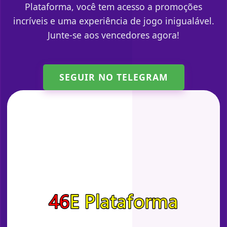
Plataforma, você tem acesso a promoções
incríveis e uma experiência de jogo inigualável.
Junte-se aos vencedores agora!
SEGUIR NO TELEGRAM