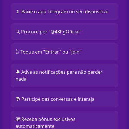
📱 Baixe o app Telegram no seu dispositivo
🔍 Procure por "@48PgOficial"
👆 Toque em "Entrar" ou "Join"
🔔 Ative as notificações para não perder
nada
💬 Participe das conversas e interaja
🎁 Receba bônus exclusivos
automaticamente