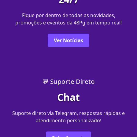
Fique por dentro de todas as novidades,
promoções e eventos da 48Pg em tempo real!
Ver Notícias
💬 Suporte Direto
Chat
Suporte direto via Telegram, respostas rápidas e
atendimento personalizado!