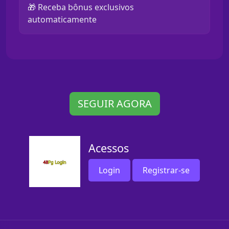
🎁 Receba bônus exclusivos
automaticamente
SEGUIR AGORA
Acessos
Login
Registrar-se