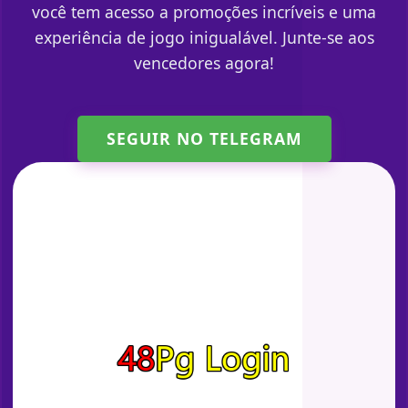
você tem acesso a promoções incríveis e uma
experiência de jogo inigualável. Junte-se aos
vencedores agora!
SEGUIR NO TELEGRAM