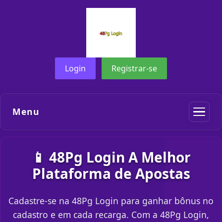
Login
Registrar-se
Menu
📱 48Pg Login A Melhor
Plataforma de Apostas
Cadastre-se na 48Pg Login para ganhar bônus no
cadastro e em cada recarga. Com a 48Pg Login,