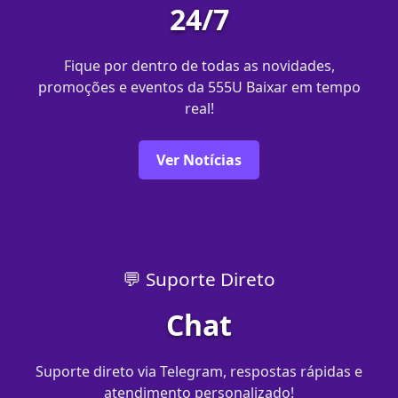
24/7
Fique por dentro de todas as novidades,
promoções e eventos da 555U Baixar em tempo
real!
Ver Notícias
💬 Suporte Direto
Chat
Suporte direto via Telegram, respostas rápidas e
atendimento personalizado!