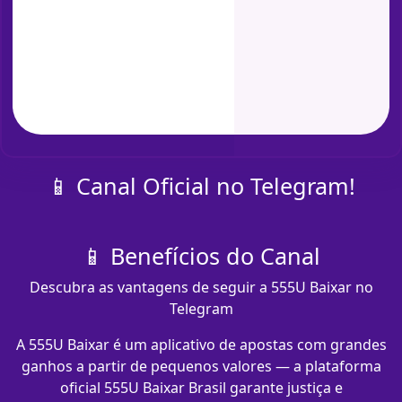
📱 Canal Oficial no Telegram!
📱 Benefícios do Canal
Descubra as vantagens de seguir a 555U Baixar no
Telegram
A 555U Baixar é um aplicativo de apostas com grandes
ganhos a partir de pequenos valores — a plataforma
oficial 555U Baixar Brasil garante justiça e