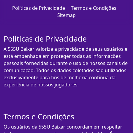
Políticas de Privacidade
Termos e Condições
Sitemap
Políticas de Privacidade
A 555U Baixar valoriza a privacidade de seus usuários e
está empenhada em proteger todas as informações
pessoais fornecidas durante o uso de nossos canais de
comunicação. Todos os dados coletados são utilizados
exclusivamente para fins de melhoria contínua da
experiência de nossos jogadores.
Termos e Condições
Os usuários da 555U Baixar concordam em respeitar