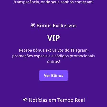
transparência, onde seus sonhos começam!
🎁 Bônus Exclusivos
VIP
Receba bônus exclusivos do Telegram,
promoções especiais e códigos promocionais
únicos!
Ver Bônus
📢 Notícias em Tempo Real