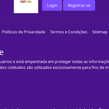
Login
Registrar-se
Políticas de Privacidade
Termos e Condições
Sitemap
de
usuários e está empenhada em proteger todas as informaçõ
os coletados são utilizados exclusivamente para fins de m