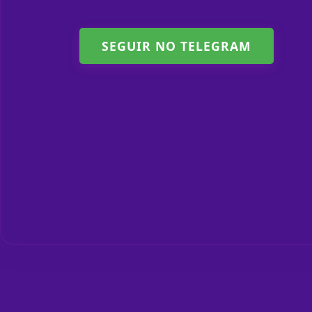
SEGUIR NO TELEGRAM