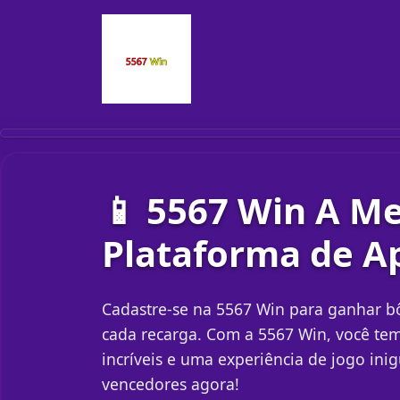
📱 5567 Win A M
Plataforma de A
Cadastre-se na 5567 Win para ganhar b
cada recarga. Com a 5567 Win, você te
incríveis e uma experiência de jogo inig
vencedores agora!