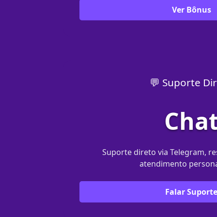
Ver Bônus
💬 Suporte Di
Cha
Suporte direto via Telegram, r
atendimento persona
Falar Suport