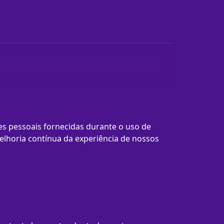
es pessoais fornecidas durante o uso de
elhoria contínua da experiência de nossos