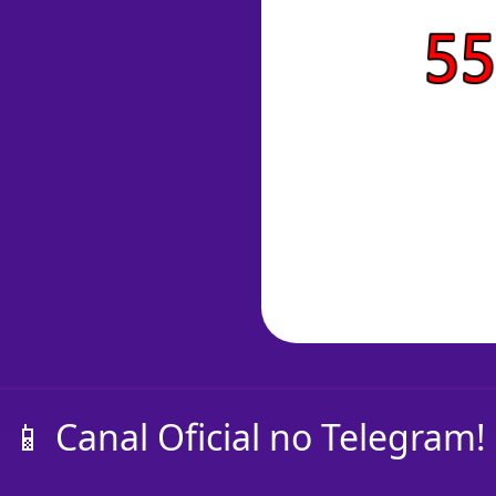
📱 Canal Oficial no Telegram!