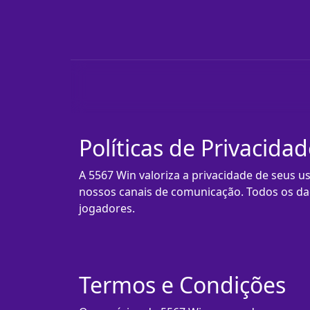
Políticas de Privacida
A 5567 Win valoriza a privacidade de seus 
nossos canais de comunicação. Todos os dad
jogadores.
Termos e Condições