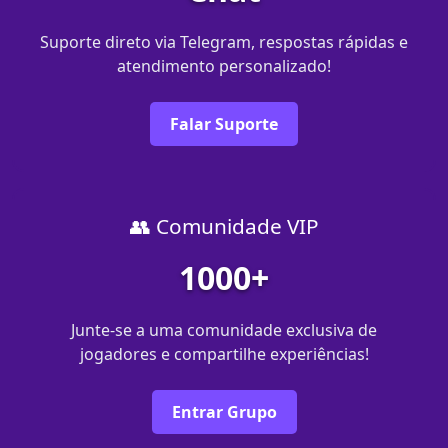
Suporte direto via Telegram, respostas rápidas e
atendimento personalizado!
Falar Suporte
👥 Comunidade VIP
1000+
Junte-se a uma comunidade exclusiva de
jogadores e compartilhe experiências!
Entrar Grupo