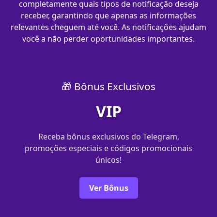
completamente quais tipos de notificação deseja
receber, garantindo que apenas as informações
relevantes cheguem até você. As notificações ajudam
você a não perder oportunidades importantes.
🎁 Bônus Exclusivos
VIP
Receba bônus exclusivos do Telegram,
promoções especiais e códigos promocionais
únicos!
Ver Bônus