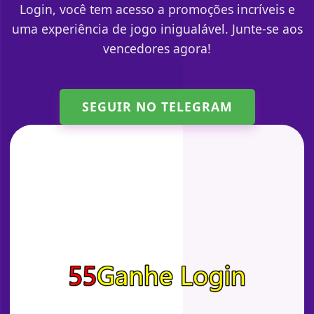
Login, você tem acesso a promoções incríveis e
uma experiência de jogo inigualável. Junte-se aos
vencedores agora!
SEGUIR NO TELEGRAM