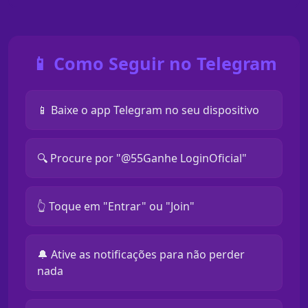
📱 Como Seguir no Telegram
📱 Baixe o app Telegram no seu dispositivo
🔍 Procure por "@55Ganhe LoginOficial"
👆 Toque em "Entrar" ou "Join"
🔔 Ative as notificações para não perder
nada