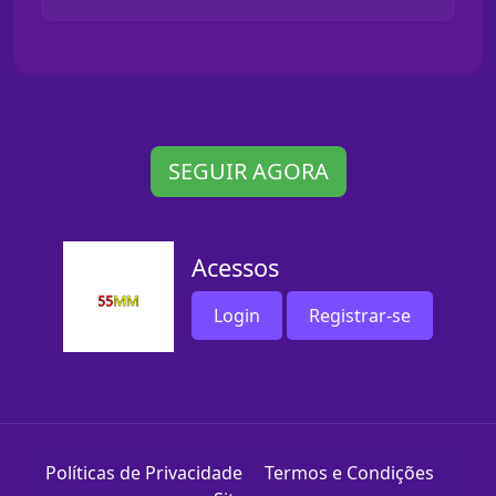
SEGUIR AGORA
Acessos
Login
Registrar-se
Políticas de Privacidade
Termos e Condições