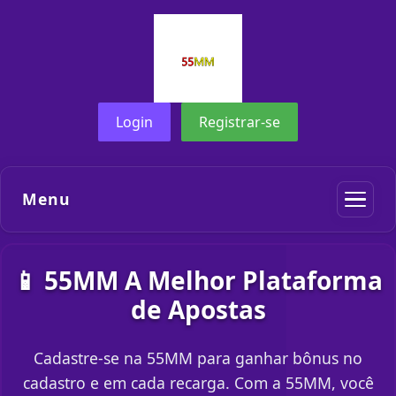
Login
Registrar-se
Menu
📱 55MM A Melhor Plataforma
de Apostas
Cadastre-se na 55MM para ganhar bônus no
cadastro e em cada recarga. Com a 55MM, você