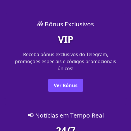
🎁 Bônus Exclusivos
VIP
Receba bônus exclusivos do Telegram,
promoções especiais e códigos promocionais
únicos!
Ver Bônus
📢 Notícias em Tempo Real
24/7