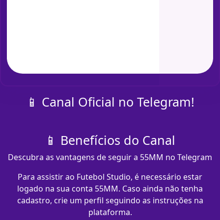
📱 Canal Oficial no Telegram!
📱 Benefícios do Canal
Descubra as vantagens de seguir a 55MM no Telegram
Para assistir ao Futebol Studio, é necessário estar
logado na sua conta 55MM. Caso ainda não tenha
cadastro, crie um perfil seguindo as instruções na
plataforma.