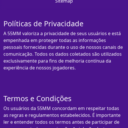
Sitemap
Políticas de Privacidade
A 55MM valoriza a privacidade de seus usuários e está
empenhada em proteger todas as informações
pessoais fornecidas durante o uso de nossos canais de
comunicação. Todos os dados coletados são utilizados
exclusivamente para fins de melhoria contínua da
experiência de nossos jogadores.
Termos e Condições
Os usuários da 55MM concordam em respeitar todas
as regras e regulamentos estabelecidos. É importante
ler e entender todos os termos antes de participar de