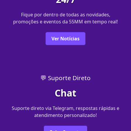
Fique por dentro de todas as novidades,
promoções e eventos da 55MM em tempo real!
Ver Notícias
💬 Suporte Direto
Chat
Suporte direto via Telegram, respostas rápidas e
atendimento personalizado!