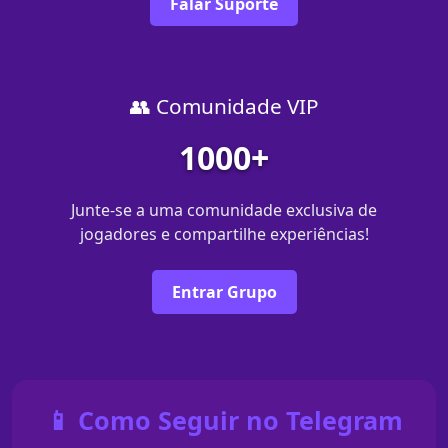
Falar Suporte
👥 Comunidade VIP
1000+
Junte-se a uma comunidade exclusiva de
jogadores e compartilhe experiências!
Entrar Grupo
📱 Como Seguir no Telegram