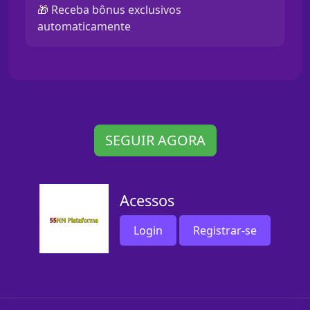
🎁 Receba bônus exclusivos
automaticamente
SEGUIR AGORA
Acessos
Login
Registrar-se