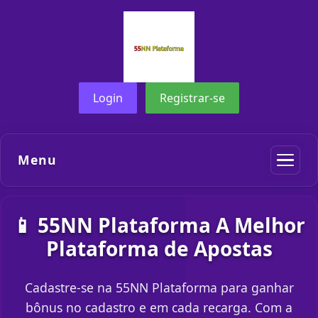
Login
Registrar-se
Menu
📱 55NN Plataforma A Melhor
Plataforma de Apostas
Cadastre-se na 55NN Plataforma para ganhar
bônus no cadastro e em cada recarga. Com a