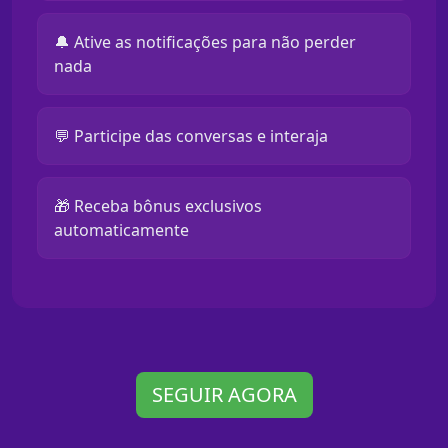
🔔 Ative as notificações para não perder
nada
💬 Participe das conversas e interaja
🎁 Receba bônus exclusivos
automaticamente
SEGUIR AGORA