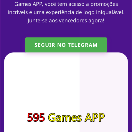
Games APP, você tem acesso a promoções
incríveis e uma experiência de jogo inigualável.
Junte-se aos vencedores agora!
SEGUIR NO TELEGRAM