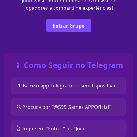
Junte-se a uma comunidade exclusiva de
jogadores e compartilhe experiências!
Entrar Grupo
📱 Como Seguir no Telegram
📱 Baixe o app Telegram no seu dispositivo
🔍 Procure por "@595 Games APPOficial"
👆 Toque em "Entrar" ou "Join"