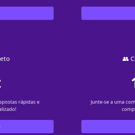
reto
👥 
t
espostas rápidas e
Junte-se a uma com
lizado!
compa
e