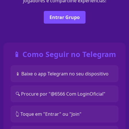
jogadores e compartilhe experiências!
Entrar Grupo
📱 Como Seguir no Telegram
📱 Baixe o app Telegram no seu dispositivo
🔍 Procure por "@6566 Com LoginOficial"
👆 Toque em "Entrar" ou "Join"