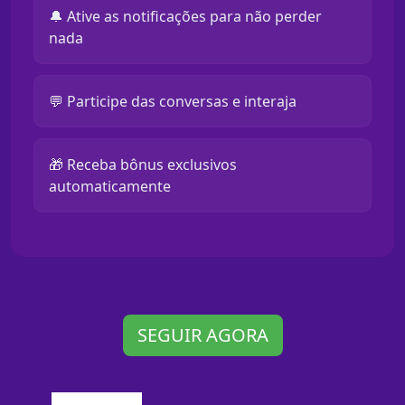
🔔 Ative as notificações para não perder
nada
💬 Participe das conversas e interaja
🎁 Receba bônus exclusivos
automaticamente
SEGUIR AGORA