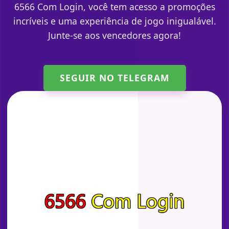
6566 Com Login, você tem acesso a promoções
incríveis e uma experiência de jogo inigualável.
Junte-se aos vencedores agora!
SEGUIR NO TELEGRAM