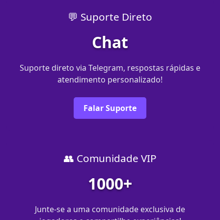
💬 Suporte Direto
Chat
Suporte direto via Telegram, respostas rápidas e
atendimento personalizado!
Falar Suporte
👥 Comunidade VIP
1000+
Junte-se a uma comunidade exclusiva de