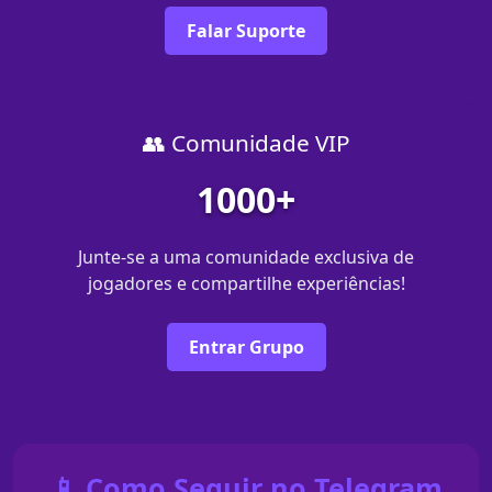
Falar Suporte
👥 Comunidade VIP
1000+
Junte-se a uma comunidade exclusiva de
jogadores e compartilhe experiências!
Entrar Grupo
📱 Como Seguir no Telegram