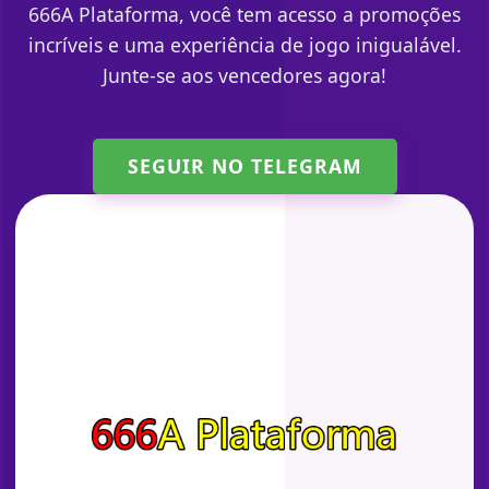
666A Plataforma, você tem acesso a promoções
incríveis e uma experiência de jogo inigualável.
Junte-se aos vencedores agora!
SEGUIR NO TELEGRAM