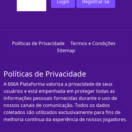
Login
Registrar-se
Políticas de Privacidade
Termos e Condições
Sitemap
Políticas de Privacidade
A 666A Plataforma valoriza a privacidade de seus
usuários e está empenhada em proteger todas as
informações pessoais fornecidas durante o uso de
nossos canais de comunicação. Todos os dados
coletados são utilizados exclusivamente para fins de
melhoria contínua da experiência de nossos jogadores.