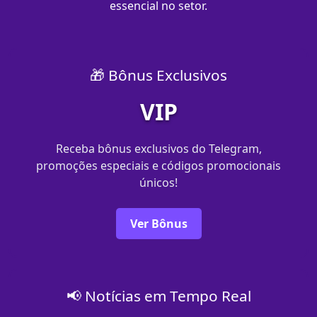
essencial no setor.
🎁 Bônus Exclusivos
VIP
Receba bônus exclusivos do Telegram,
promoções especiais e códigos promocionais
únicos!
Ver Bônus
📢 Notícias em Tempo Real