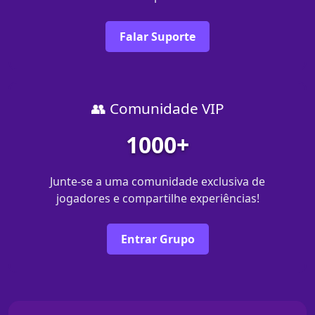
Falar Suporte
👥 Comunidade VIP
1000+
Junte-se a uma comunidade exclusiva de
jogadores e compartilhe experiências!
Entrar Grupo