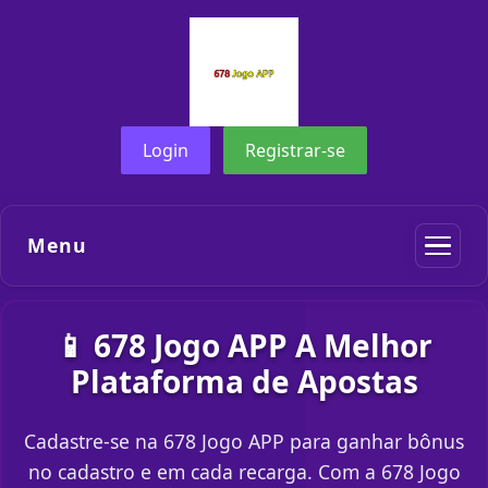
Login
Registrar-se
Menu
📱 678 Jogo APP A Melhor
Plataforma de Apostas
Cadastre-se na 678 Jogo APP para ganhar bônus
no cadastro e em cada recarga. Com a 678 Jogo