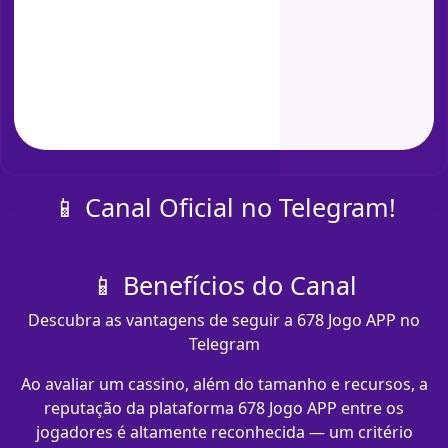
📱 Canal Oficial no Telegram!
📱 Benefícios do Canal
Descubra as vantagens de seguir a 678 Jogo APP no
Telegram
Ao avaliar um cassino, além do tamanho e recursos, a
reputação da plataforma 678 Jogo APP entre os
jogadores é altamente reconhecida — um critério