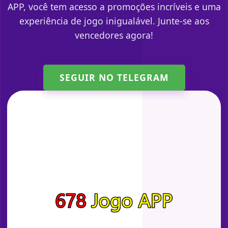
APP, você tem acesso a promoções incríveis e uma
experiência de jogo inigualável. Junte-se aos
vencedores agora!
SEGUIR NO TELEGRAM