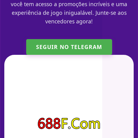
você tem acesso a promoções incríveis e uma
experiência de jogo inigualável. Junte-se aos
vencedores agora!
SEGUIR NO TELEGRAM