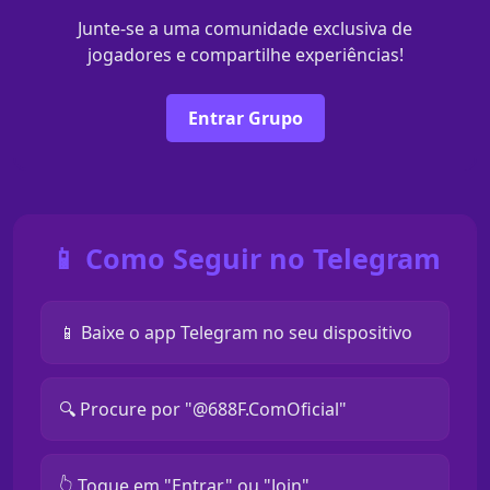
Junte-se a uma comunidade exclusiva de
jogadores e compartilhe experiências!
Entrar Grupo
📱 Como Seguir no Telegram
📱 Baixe o app Telegram no seu dispositivo
🔍 Procure por "@688F.ComOficial"
👆 Toque em "Entrar" ou "Join"