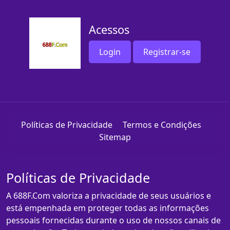
Acessos
Login
Registrar-se
Políticas de Privacidade
Termos e Condições
Sitemap
Políticas de Privacidade
A 688F.Com valoriza a privacidade de seus usuários e
está empenhada em proteger todas as informações
pessoais fornecidas durante o uso de nossos canais de