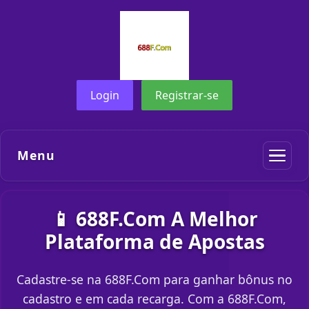
Login
Registrar-se
Menu
📱 688F.Com A Melhor
Plataforma de Apostas
Cadastre-se na 688F.Com para ganhar bônus no
cadastro e em cada recarga. Com a 688F.Com,