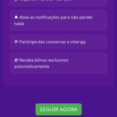
🔔 Ative as notificações para não perder
nada
💬 Participe das conversas e interaja
🎁 Receba bônus exclusivos
automaticamente
SEGUIR AGORA