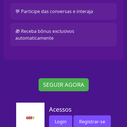
💬 Participe das conversas e interaja
🎁 Receba bônus exclusivos
automaticamente
SEGUIR AGORA
Acessos
Login
Registrar-se