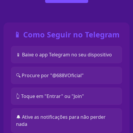
📱 Como Seguir no Telegram
📱 Baixe o app Telegram no seu dispositivo
🔍 Procure por "@688VOficial"
👆 Toque em "Entrar" ou "Join"
🔔 Ative as notificações para não perder
nada