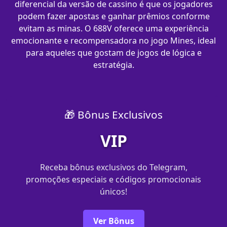
diferencial da versão de cassino é que os jogadores
podem fazer apostas e ganhar prêmios conforme
evitam as minas. O 688V oferece uma experiência
emocionante e recompensadora no jogo Mines, ideal
para aqueles que gostam de jogos de lógica e
estratégia.
🎁 Bônus Exclusivos
VIP
Receba bônus exclusivos do Telegram,
promoções especiais e códigos promocionais
únicos!
Ver Bônus