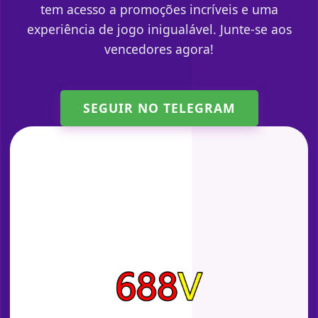
tem acesso a promoções incríveis e uma
experiência de jogo inigualável. Junte-se aos
vencedores agora!
SEGUIR NO TELEGRAM