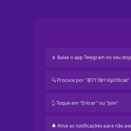
📱 Baixe o app Telegram no seu disp
🔍 Procure por "@711Brl VipOficial"
👆 Toque em "Entrar" ou "Join"
🔔 Ative as notificações para não p