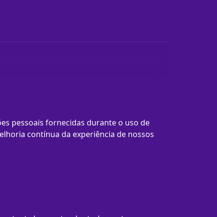
ões pessoais fornecidas durante o uso de
elhoria contínua da experiência de nossos