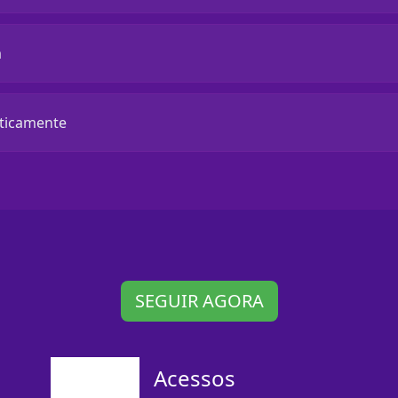
a
aticamente
SEGUIR AGORA
Acessos