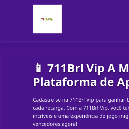
📱 711Brl Vip A 
Plataforma de A
Cadastre-se na 711Brl Vip para ganhar 
cada recarga. Com a 711Brl Vip, você t
incríveis e uma experiência de jogo inig
vencedores agora!