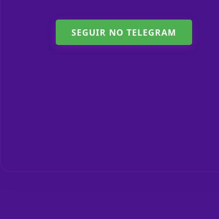
SEGUIR NO TELEGRAM