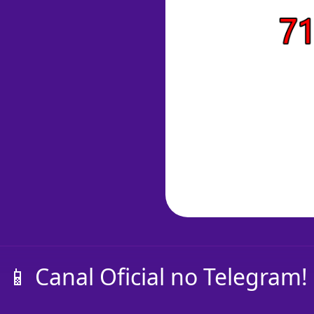
📱 Canal Oficial no Telegram!