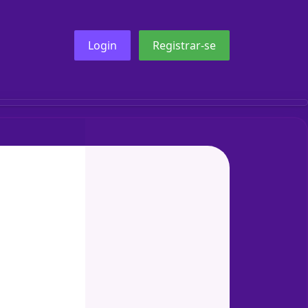
Login
Registrar-se