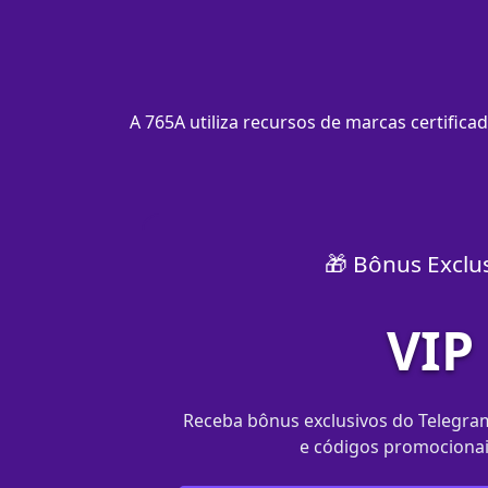
A 765A utiliza recursos de marcas certifi
🎁 Bônus Exclu
VIP
Receba bônus exclusivos do Telegra
e códigos promocionai