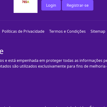
Login
Registrar-se
Políticas de Privacidade
Termos e Condições
Sitemap
de
rios e está empenhada em proteger todas as informações p
tados são utilizados exclusivamente para fins de melhoria