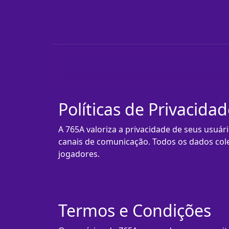
Políticas de Privacida
A 765A valoriza a privacidade de seus usuá
canais de comunicação. Todos os dados cole
jogadores.
Termos e Condições