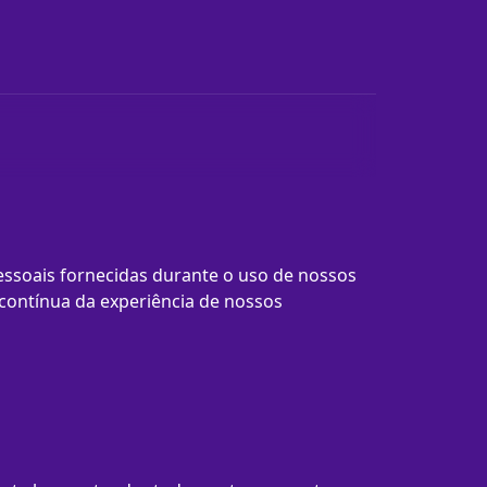
essoais fornecidas durante o uso de nossos
 contínua da experiência de nossos