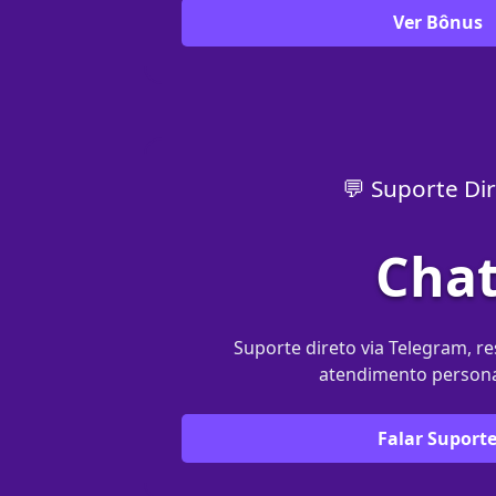
Ver Bônus
💬 Suporte Di
Cha
Suporte direto via Telegram, r
atendimento persona
Falar Suport