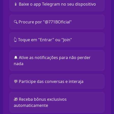
📱 Baixe o app Telegram no seu dispositivo
🔍 Procure por "@771BOficial"
👆 Toque em "Entrar" ou "Join"
🔔 Ative as notificações para não perder
nada
💬 Participe das conversas e interaja
🎁 Receba bônus exclusivos
automaticamente