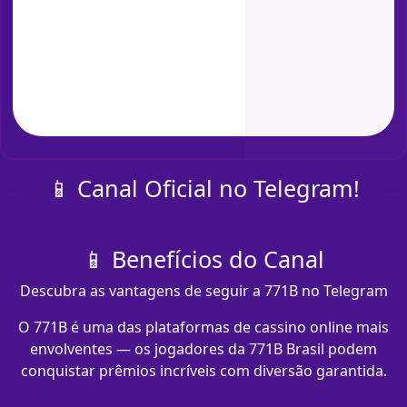
📱 Canal Oficial no Telegram!
📱 Benefícios do Canal
Descubra as vantagens de seguir a 771B no Telegram
O 771B é uma das plataformas de cassino online mais
envolventes — os jogadores da 771B Brasil podem
conquistar prêmios incríveis com diversão garantida.