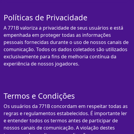
Políticas de Privacidade
A 771B valoriza a privacidade de seus usuários e está
empenhada em proteger todas as informações
pessoais fornecidas durante o uso de nossos canais de
comunicação. Todos os dados coletados são utilizados
exclusivamente para fins de melhoria contínua da
experiência de nossos jogadores.
Termos e Condições
Os usuários da 771B concordam em respeitar todas as
regras e regulamentos estabelecidos. É importante ler
e entender todos os termos antes de participar de
nossos canais de comunicação. A violação destes