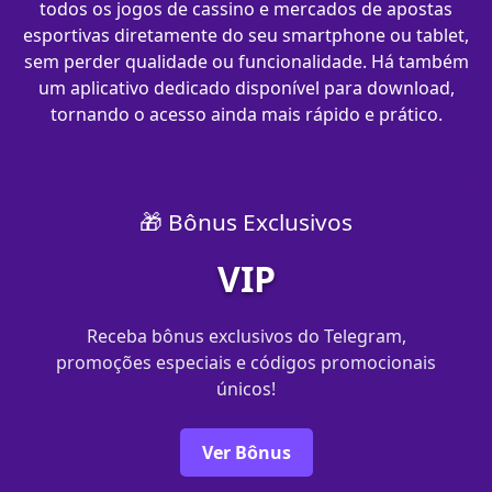
todos os jogos de cassino e mercados de apostas
esportivas diretamente do seu smartphone ou tablet,
sem perder qualidade ou funcionalidade. Há também
um aplicativo dedicado disponível para download,
tornando o acesso ainda mais rápido e prático.
🎁 Bônus Exclusivos
VIP
Receba bônus exclusivos do Telegram,
promoções especiais e códigos promocionais
únicos!
Ver Bônus