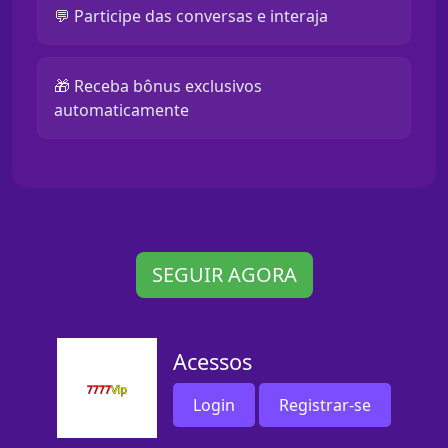
💬 Participe das conversas e interaja
🎁 Receba bônus exclusivos
automaticamente
SEGUIR AGORA
Acessos
Login
Registrar-se