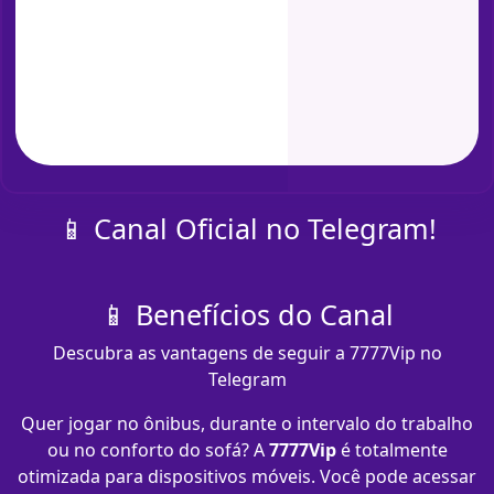
📱 Canal Oficial no Telegram!
📱 Benefícios do Canal
Descubra as vantagens de seguir a 7777Vip no
Telegram
Quer jogar no ônibus, durante o intervalo do trabalho
ou no conforto do sofá? A
7777Vip
é totalmente
otimizada para dispositivos móveis. Você pode acessar