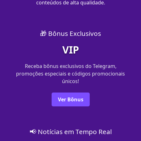
conteúdos de alta qualidade.
🎁 Bônus Exclusivos
VIP
Receba bônus exclusivos do Telegram,
promoções especiais e códigos promocionais
únicos!
Ver Bônus
📢 Notícias em Tempo Real