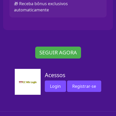
🎁 Receba bônus exclusivos
automaticamente
SEGUIR AGORA
Acessos
Login
Registrar-se