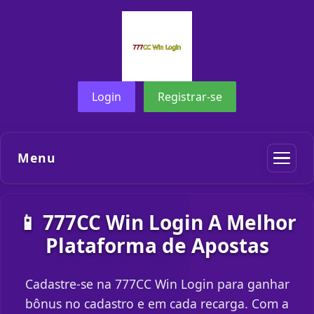
Login
Registrar-se
Menu
📱 777CC Win Login A Melhor
Plataforma de Apostas
Cadastre-se na 777CC Win Login para ganhar
bônus no cadastro e em cada recarga. Com a