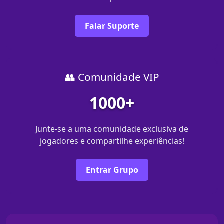
Falar Suporte
👥 Comunidade VIP
1000+
Junte-se a uma comunidade exclusiva de
jogadores e compartilhe experiências!
Entrar Grupo