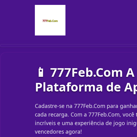
📱 777Feb.Com A
Plataforma de A
Cadastre-se na 777Feb.Com para ganha
cada recarga. Com a 777Feb.Com, você
incríveis e uma experiência de jogo inig
vencedores agora!