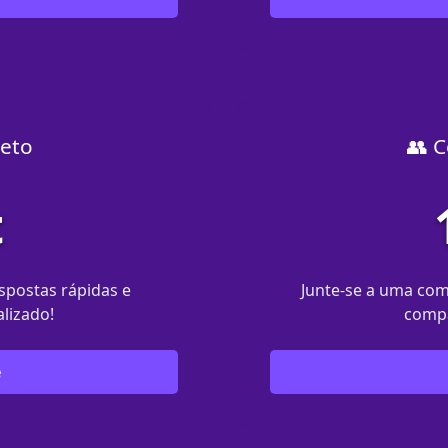
reto
👥 
t
espostas rápidas e
Junte-se a uma com
lizado!
compa
e