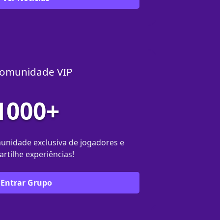
Comunidade VIP
1000+
unidade exclusiva de jogadores e
rtilhe experiências!
Entrar Grupo