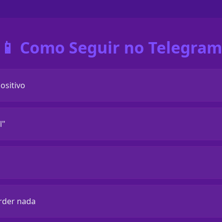
📱 Como Seguir no Telegram
ositivo
l"
erder nada