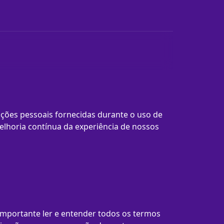
ções pessoais fornecidas durante o uso de
elhoria contínua da experiência de nossos
importante ler e entender todos os termos