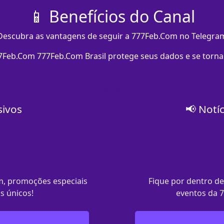
📱 Benefícios do Canal
Descubra as vantagens de seguir a 777Feb.Com no Telegra
7Feb.Com 777Feb.Com Brasil protege seus dados e se torna a
sivos
📢 Notí
m, promoções especiais
Fique por dentro d
s únicos!
eventos da 