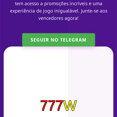
tem acesso a promoções incríveis e uma
experiência de jogo inigualável. Junte-se aos
vencedores agora!
SEGUIR NO TELEGRAM