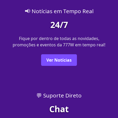
📢 Notícias em Tempo Real
24/7
Fique por dentro de todas as novidades,
promoções e eventos da 777W em tempo real!
Ver Notícias
💬 Suporte Direto
Chat