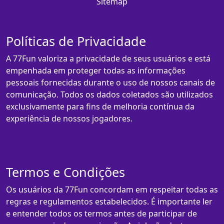
Sitemap
Políticas de Privacidade
A 77Fun valoriza a privacidade de seus usuários e está
empenhada em proteger todas as informações
pessoais fornecidas durante o uso de nossos canais de
comunicação. Todos os dados coletados são utilizados
exclusivamente para fins de melhoria contínua da
experiência de nossos jogadores.
Termos e Condições
Os usuários da 77Fun concordam em respeitar todas as
regras e regulamentos estabelecidos. É importante ler
e entender todos os termos antes de participar de