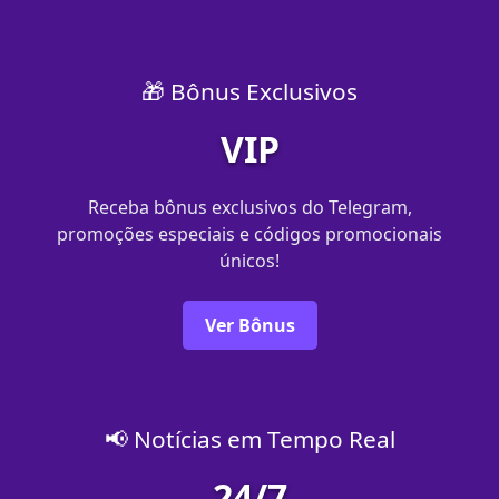
🎁 Bônus Exclusivos
VIP
Receba bônus exclusivos do Telegram,
promoções especiais e códigos promocionais
únicos!
Ver Bônus
📢 Notícias em Tempo Real
24/7