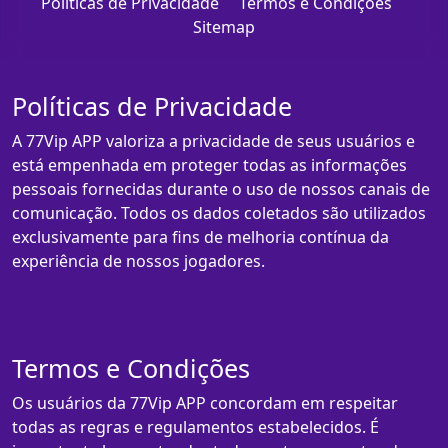
Políticas de Privacidade
Termos e Condições
Sitemap
Políticas de Privacidade
A 77Vip APP valoriza a privacidade de seus usuários e
está empenhada em proteger todas as informações
pessoais fornecidas durante o uso de nossos canais de
comunicação. Todos os dados coletados são utilizados
exclusivamente para fins de melhoria contínua da
experiência de nossos jogadores.
Termos e Condições
Os usuários da 77Vip APP concordam em respeitar
todas as regras e regulamentos estabelecidos. É