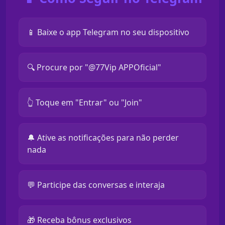
📱 Baixe o app Telegram no seu dispositivo
🔍 Procure por "@77Vip APPOficial"
👆 Toque em "Entrar" ou "Join"
🔔 Ative as notificações para não perder
nada
💬 Participe das conversas e interaja
🎁 Receba bônus exclusivos