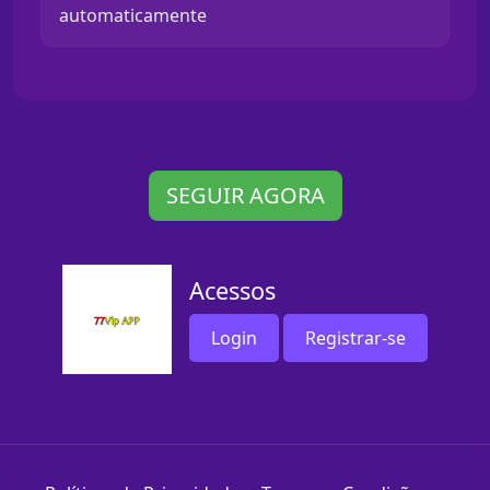
automaticamente
SEGUIR AGORA
Acessos
Login
Registrar-se