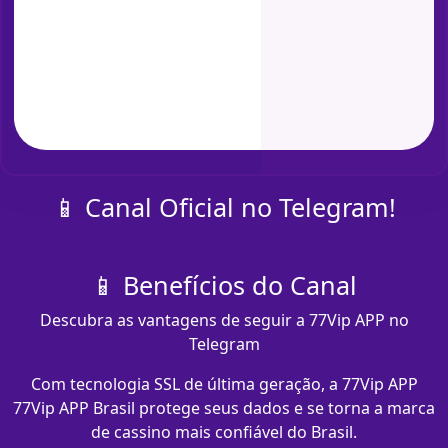
📱 Canal Oficial no Telegram!
📱 Benefícios do Canal
Descubra as vantagens de seguir a 77Vip APP no
Telegram
Com tecnologia SSL de última geração, a 77Vip APP
77Vip APP Brasil protege seus dados e se torna a marca
de cassino mais confiável do Brasil.