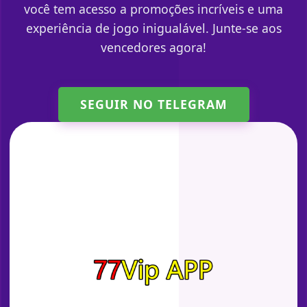
você tem acesso a promoções incríveis e uma
experiência de jogo inigualável. Junte-se aos
vencedores agora!
SEGUIR NO TELEGRAM