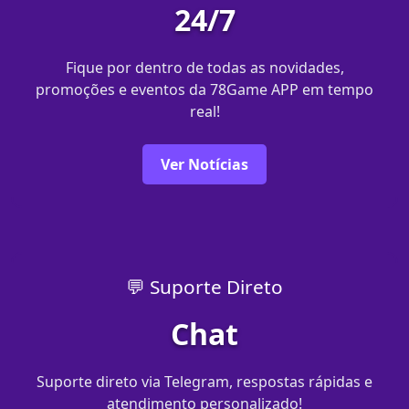
24/7
Fique por dentro de todas as novidades,
promoções e eventos da 78Game APP em tempo
real!
Ver Notícias
💬 Suporte Direto
Chat
Suporte direto via Telegram, respostas rápidas e
atendimento personalizado!