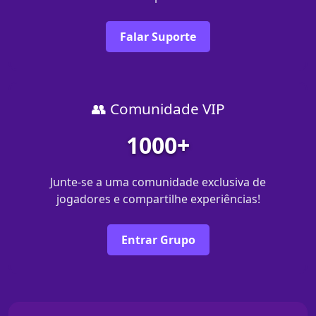
Falar Suporte
👥 Comunidade VIP
1000+
Junte-se a uma comunidade exclusiva de
jogadores e compartilhe experiências!
Entrar Grupo