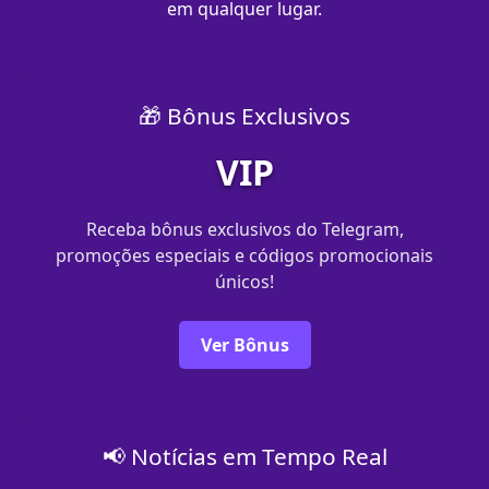
em qualquer lugar.
🎁 Bônus Exclusivos
VIP
Receba bônus exclusivos do Telegram,
promoções especiais e códigos promocionais
únicos!
Ver Bônus
📢 Notícias em Tempo Real