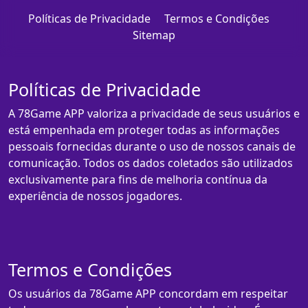
Políticas de Privacidade
Termos e Condições
Sitemap
Políticas de Privacidade
A 78Game APP valoriza a privacidade de seus usuários e
está empenhada em proteger todas as informações
pessoais fornecidas durante o uso de nossos canais de
comunicação. Todos os dados coletados são utilizados
exclusivamente para fins de melhoria contínua da
experiência de nossos jogadores.
Termos e Condições
Os usuários da 78Game APP concordam em respeitar