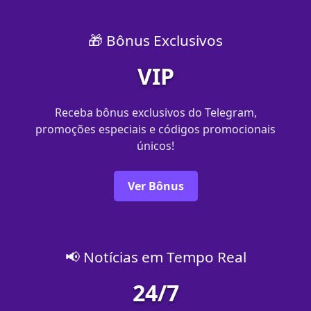
🎁 Bônus Exclusivos
VIP
Receba bônus exclusivos do Telegram,
promoções especiais e códigos promocionais
únicos!
Ver Bônus
📢 Notícias em Tempo Real
24/7