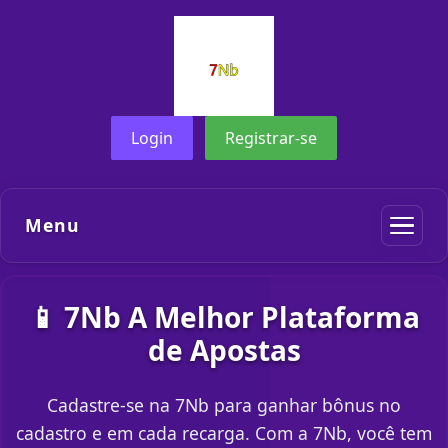
Login
Registrar-se
Menu
📱 7Nb A Melhor Plataforma
de Apostas
Cadastre-se na 7Nb para ganhar bônus no
cadastro e em cada recarga. Com a 7Nb, você tem