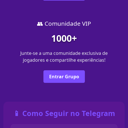
👥 Comunidade VIP
1000+
Junte-se a uma comunidade exclusiva de
jogadores e compartilhe experiências!
Entrar Grupo
📱 Como Seguir no Telegram